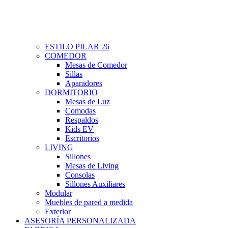
ESTILO PILAR 26
COMEDOR
Mesas de Comedor
Sillas
Aparadores
DORMITORIO
Mesas de Luz
Comodas
Respaldos
Kids EV
Escritorios
LIVING
Sillones
Mesas de Living
Consolas
Sillones Auxiliares
Modular
Muebles de pared a medida
Exterior
ASESORÍA PERSONALIZADA