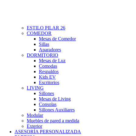
ESTILO PILAR 26
COMEDOR
Mesas de Comedor
Sillas
Aparadores
DORMITORIO
Mesas de Luz
Comodas
Respaldos
Kids EV
Escritorios
LIVING
Sillones
Mesas de Living
Consolas
Sillones Auxiliares
Modular
Muebles de pared a medida
Exterior
ASESORÍA PERSONALIZADA